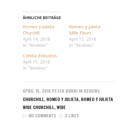
über
auf
Twitter
Facebook
zu
zu
teilen
teilen
(Wird
(Wird
ÄHNLICHE BEITRÄGE
in
in
neuem
neuem
Romeo y Julieta
Romeo y Julieta
Fenster
Fenster
Churchill
Mille Fleurs
geöffnet)
geöffnet)
April 14, 2018
April 15, 2018
In "Reviews"
In "Reviews"
Cohiba Robustos
April 15, 2018
In "Reviews"
APRIL 15, 2018
PETER BURRI
IN
REVIEWS
CHURCHILL
,
ROMEO Y JULIETA
,
ROMEO Y JULIETA
WIDE CHURCHILL
,
WIDE
NO COMMENTS
3 LIKES