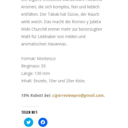
Aromen, die sich komplex, fein und lieblich
entfalten. Der Tabak hat Süsse, der Rauch
wirkt weich. Das macht die Romeo y Julieta
Wide Churchill immer mehr zur bevorzugten
Wahl für Liebhaber von milden und
aromatischen Havannas.
Format: Montesco
Ringmass: 55
Länge: 130 mm
Inhalt: Einzeln, 10er und 25er Kiste.
18% Rabatt bei:
cigarreviewpro@gmail.com
.
TEILEN MIT:
Klick,
Klick,
um
um