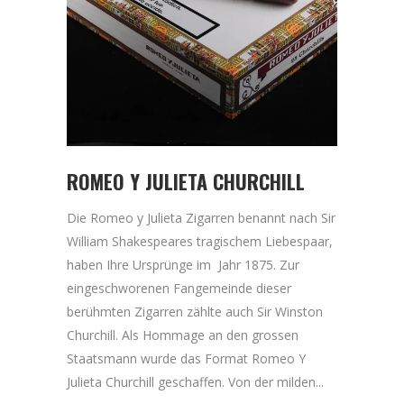
ROMEO Y JULIETA CHURCHILL
Die Romeo y Julieta Zigarren benannt nach Sir
William Shakespeares tragischem Liebespaar,
haben Ihre Ursprünge im Jahr 1875. Zur
eingeschworenen Fangemeinde dieser
berühmten Zigarren zählte auch Sir Winston
Churchill. Als Hommage an den grossen
Staatsmann wurde das Format Romeo Y
Julieta Churchill geschaffen. Von der milden...