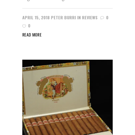
APRIL 15, 2018
PETER BURRI
IN
REVIEWS
0
0
READ MORE