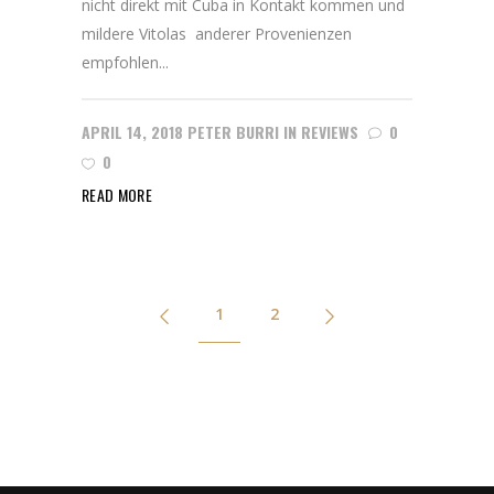
nicht direkt mit Cuba in Kontakt kommen und
mildere Vitolas anderer Provenienzen
empfohlen...
APRIL 14, 2018
PETER BURRI
IN
REVIEWS
0
0
READ MORE
1
2