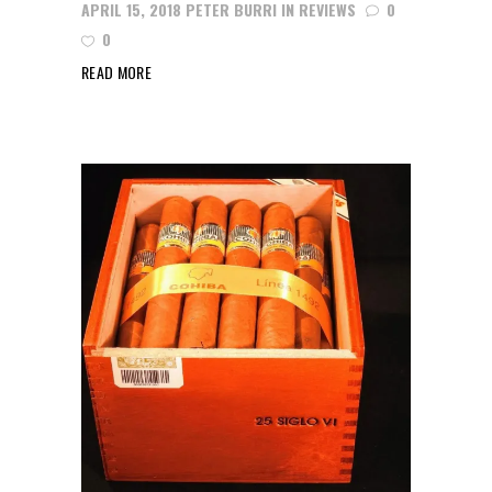
APRIL 15, 2018
PETER BURRI
IN
REVIEWS
0
0
READ MORE