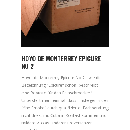
HOYO DE MONTERREY EPICURE
NO 2
Hoyo de Monterrey Epicure No 2 - wie die
Bezeichnung "Epicure" schon beschreibt -
eine Robusto für den Feinschmecker !
Unterstellt man einmal, dass Einsteiger in den
"fine Smoke" durch qualifizierte Fachberatung
nicht direkt mit Cuba in Kontakt kommen und
mildere Vitolas anderer Provenienzen