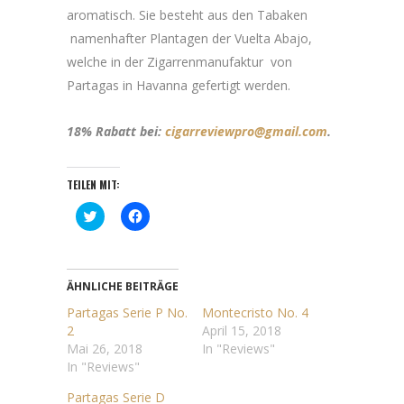
aromatisch. Sie besteht aus den Tabaken
namenhafter Plantagen der Vuelta Abajo,
welche in der Zigarrenmanufaktur von
Partagas in Havanna gefertigt werden.
18% Rabatt bei:
cigarreviewpro@gmail.com
.
TEILEN MIT:
Klick,
Klick,
um
um
über
auf
Twitter
Facebook
zu
zu
teilen
teilen
(Wird
(Wird
ÄHNLICHE BEITRÄGE
in
in
neuem
neuem
Partagas Serie P No.
Montecristo No. 4
Fenster
Fenster
2
April 15, 2018
geöffnet)
geöffnet)
Mai 26, 2018
In "Reviews"
In "Reviews"
Partagas Serie D